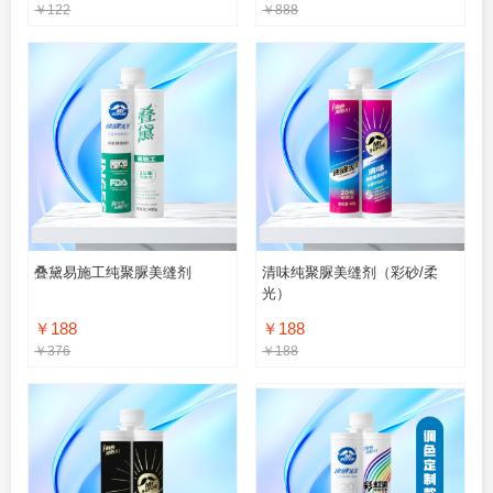
￥122
￥888
叠黛易施工纯聚脲美缝剂
清味纯聚脲美缝剂（彩砂/柔
光）
￥188
￥188
￥376
￥188