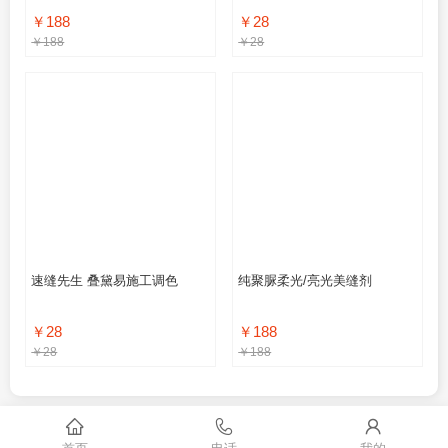
￥188
￥28
￥188
￥28
速缝先生 叠黛易施工调色
纯聚脲柔光/亮光美缝剂
￥28
￥188
￥28
￥188