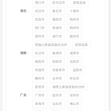
周口市
驻马店市
直辖县级
湖北
：
武汉市
黄石市
十堰市
宜昌市
襄阳市
鄂州市
荆门市
孝感市
荆州市
黄冈市
咸宁市
随州市
恩施土家族苗族自治州
直辖县级
湖南
：
长沙市
株洲市
湘潭市
衡阳市
邵阳市
岳阳市
常德市
张家界市
益阳市
郴州市
永州市
怀化市
娄底市
湘西土家族苗族自治州
广东
：
广州市
韶关市
深圳市
珠海市
汕头市
佛山市