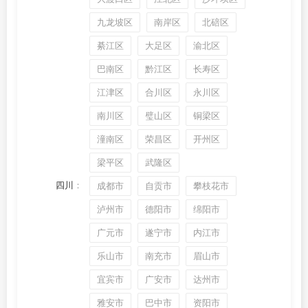
九龙坡区
南岸区
北碚区
綦江区
大足区
渝北区
巴南区
黔江区
长寿区
江津区
合川区
永川区
南川区
璧山区
铜梁区
潼南区
荣昌区
开州区
梁平区
武隆区
四川
：
成都市
自贡市
攀枝花市
泸州市
德阳市
绵阳市
广元市
遂宁市
内江市
乐山市
南充市
眉山市
宜宾市
广安市
达州市
雅安市
巴中市
资阳市