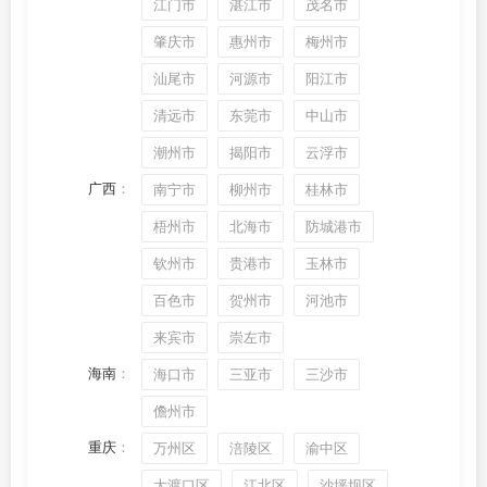
江门市
湛江市
茂名市
肇庆市
惠州市
梅州市
汕尾市
河源市
阳江市
清远市
东莞市
中山市
潮州市
揭阳市
云浮市
广西
：
南宁市
柳州市
桂林市
梧州市
北海市
防城港市
钦州市
贵港市
玉林市
百色市
贺州市
河池市
来宾市
崇左市
海南
：
海口市
三亚市
三沙市
儋州市
重庆
：
万州区
涪陵区
渝中区
大渡口区
江北区
沙坪坝区