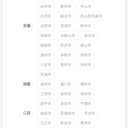
金华市
衢州市
舟山市
台州市
丽水市
舟山群岛新区
安徽
：
合肥市
芜湖市
蚌埠市
淮南市
马鞍山市
淮北市
铜陵市
安庆市
黄山市
滁州市
阜阳市
宿州市
六安市
亳州市
池州市
宣城市
福建
：
福州市
厦门市
莆田市
三明市
泉州市
漳州市
南平市
龙岩市
宁德市
江西
：
南昌市
景德镇市
萍乡市
九江市
新余市
鹰潭市