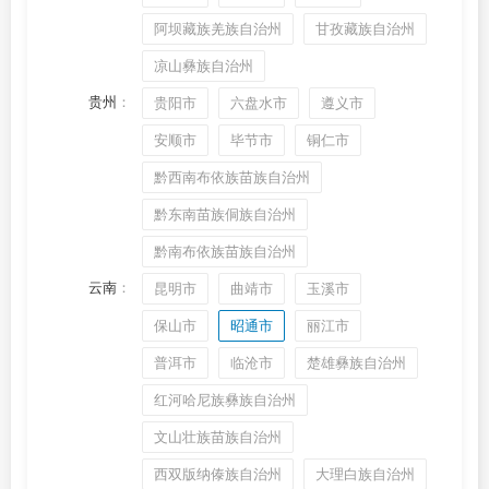
阿坝藏族羌族自治州
甘孜藏族自治州
凉山彝族自治州
贵州
：
贵阳市
六盘水市
遵义市
安顺市
毕节市
铜仁市
黔西南布依族苗族自治州
黔东南苗族侗族自治州
黔南布依族苗族自治州
云南
：
昆明市
曲靖市
玉溪市
保山市
昭通市
丽江市
普洱市
临沧市
楚雄彝族自治州
红河哈尼族彝族自治州
文山壮族苗族自治州
西双版纳傣族自治州
大理白族自治州