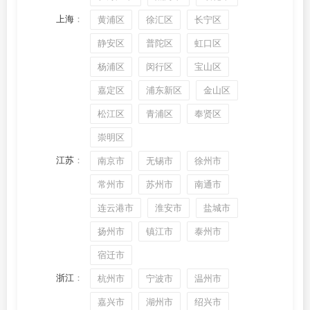
上海
：
黄浦区
徐汇区
长宁区
静安区
普陀区
虹口区
杨浦区
闵行区
宝山区
嘉定区
浦东新区
金山区
松江区
青浦区
奉贤区
崇明区
江苏
：
南京市
无锡市
徐州市
常州市
苏州市
南通市
连云港市
淮安市
盐城市
扬州市
镇江市
泰州市
宿迁市
浙江
：
杭州市
宁波市
温州市
嘉兴市
湖州市
绍兴市