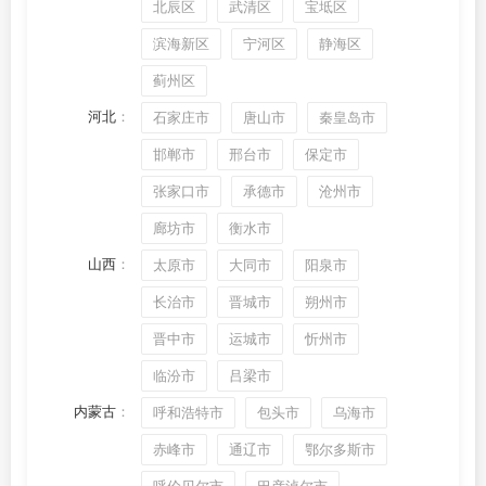
北辰区
武清区
宝坻区
滨海新区
宁河区
静海区
蓟州区
河北
：
石家庄市
唐山市
秦皇岛市
邯郸市
邢台市
保定市
张家口市
承德市
沧州市
廊坊市
衡水市
山西
：
太原市
大同市
阳泉市
长治市
晋城市
朔州市
晋中市
运城市
忻州市
临汾市
吕梁市
内蒙古
：
呼和浩特市
包头市
乌海市
赤峰市
通辽市
鄂尔多斯市