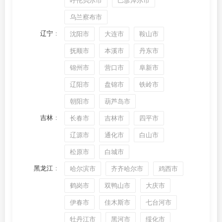
呼伦贝尔市
巴彦淖尔市
乌兰察布市
辽宁
：
沈阳市
大连市
鞍山市
抚顺市
本溪市
丹东市
锦州市
营口市
阜新市
辽阳市
盘锦市
铁岭市
朝阳市
葫芦岛市
吉林
：
长春市
吉林市
四平市
辽源市
通化市
白山市
松原市
白城市
黑龙江
：
哈尔滨市
齐齐哈尔市
鸡西市
鹤岗市
双鸭山市
大庆市
伊春市
佳木斯市
七台河市
牡丹江市
黑河市
绥化市