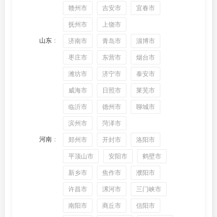
赣州市
吉安市
宜春市
抚州市
上饶市
山东
：
济南市
青岛市
淄博市
枣庄市
东营市
烟台市
潍坊市
济宁市
泰安市
威海市
日照市
莱芜市
临沂市
德州市
聊城市
滨州市
菏泽市
河南
：
郑州市
开封市
洛阳市
平顶山市
安阳市
鹤壁市
新乡市
焦作市
濮阳市
许昌市
漯河市
三门峡市
南阳市
商丘市
信阳市