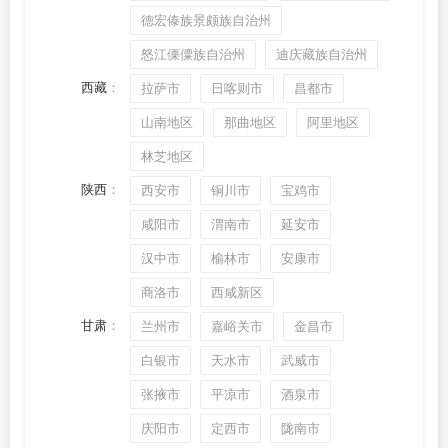
德宏傣族景颇族自治州
怒江傈僳族自治州
迪庆藏族自治州
西藏
：
拉萨市
日喀则市
昌都市
山南地区
那曲地区
阿里地区
林芝地区
陕西
：
西安市
铜川市
宝鸡市
咸阳市
渭南市
延安市
汉中市
榆林市
安康市
商洛市
西咸新区
甘肃
：
兰州市
嘉峪关市
金昌市
白银市
天水市
武威市
张掖市
平凉市
酒泉市
庆阳市
定西市
陇南市