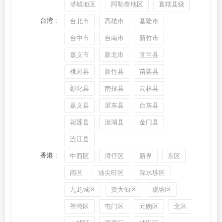
塔城地区
阿勒泰地区
直辖县级
台湾
：
台北市
高雄市
基隆市
台中市
台南市
新竹市
嘉义市
新北市
宜兰县
桃园县
新竹县
苗栗县
彰化县
南投县
云林县
嘉义县
屏东县
台东县
花莲县
澎湖县
金门县
连江县
香港
：
中西区
湾仔区
新界
东区
南区
油尖旺区
深水埗区
九龙城区
黄大仙区
观塘区
荃湾区
屯门区
元朗区
北区