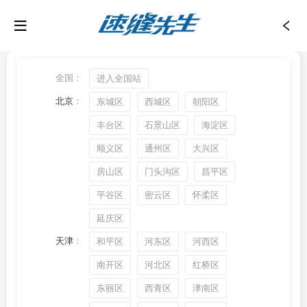
全国：
进入全国站
北京
：
东城区
西城区
朝阳区
丰台区
石景山区
海淀区
顺义区
通州区
大兴区
房山区
门头沟区
昌平区
平谷区
密云区
怀柔区
延庆区
天津
：
和平区
河东区
河西区
南开区
河北区
红桥区
东丽区
西青区
津南区