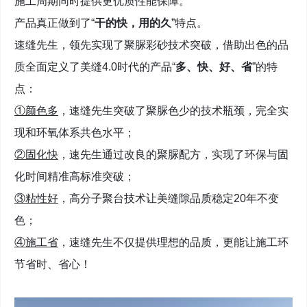
施工周期同时提供更优质性能保障。
产品真正做到了“
干的快，用的久
”特点。
速缝先生，领先实现了聚脲彩砂技术突破，借助出色的品
质全面定义了美缝4.0时代的产品“
多、快、好、省
”的特
点：
①颜色多
，速缝先生突破了聚脲色少的技术瓶颈，完全实
现和环氧体系共色水平；
②固化快
，速先生通过改良的聚脲配方，实现了环保与固
化时间精准高标准突破；
③粘性好
，高分子聚台技术让美缝隙品质稳定20年不变
色；
④施工省
，速缝先生不仅提供理想的品质，更能让施工环
节省时、省心！