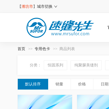
【
潍坊市
】
城市切换
首页
专用色卡
商品列表
分类：
恒固系列
纯聚脲美缝剂
默认排序
销量
价格
日期