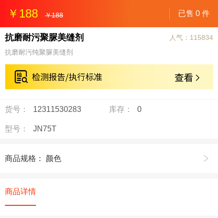
￥188
已售
0 件
￥188
抗磨耐污聚脲美缝剂
人气：115834
抗磨耐污纯聚脲美缝剂
货号：
12311530283
库存：
0
型号：
JN75T
商品规格： 颜色
商品详情