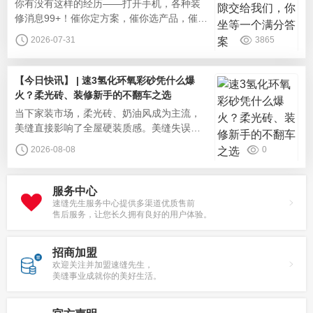
你有没有这样的经历——打开手机，各种装
果少了割裂感，特别适合客餐厅较大的瓷
修消息99+！催你定方案，催你选产品，催你
定施工时间。图片好不容易熬到美缝，更多
2026-07-31
3865
的问题来了：什么材质好？找谁施工好？选
哪个品牌？攻略做了好几天，就怕费时费力
还一地鸡毛！其实你不需要懂美缝，你只需
【今日快讯】 | 速3氢化环氧彩砂凭什么爆
要一个靠谱的“缝隙管家”——速缝先生恒固型
火？柔光砖、装修新手的不翻车之选
美缝，专业团队为您全程兜底。我们做的
‌当下家装市场，柔光砖、奶油风成为主流，
事，远不止"填个缝"那么简单。很多人
美缝直接影响了全屋硬装质感。美缝失误翻
车，缝隙明显、美缝发黄脱落等问题，好好
2026-08-08
0
的装修直接翻车。而速3氢化环氧彩砂的走
红，解决了柔光砖家庭、装修新手的多重痛
点，成为家装圈高性价比的美缝热门选择。
服务中心
环保配方，守护家庭健康环保是家装的底
速缝先生服务中心提供多渠道优质售前
售后服务，让您长久拥有良好的用户体验。
线，传统环氧在施工时往往伴随着刺鼻气
味，固化后仍需长时间通风散味，对老人、
招商加盟
欢迎关注并加盟速缝先生，
美缝事业成就你的美好生活。