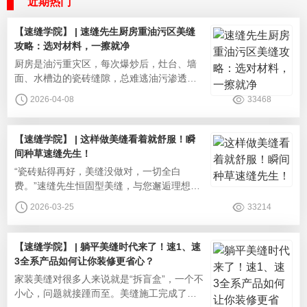
近期热门
【速缝学院】 | 速缝先生厨房重油污区美缝
攻略：选对材料，一擦就净
‌厨房是油污重灾区，每次爆炒后，灶台、墙
面、水槽边的瓷砖缝隙，总难逃油污渗透、
发黄发黑的命运。普通美缝剂表面粗糙、易
2026-04-08
33468
吸油，顽固油污擦不掉、刷不净，时间一长
还会发霉、散发异味，成了家务清洁的难
题。其实，厨房美缝只有“选对材料+做好施
【速缝学院】 | 这样做美缝看着就舒服！瞬
工”才能解决这个问题。速缝先生深耕美缝领
间种草速缝先生！
域多年，针对厨房重油污环境，打造专业美
‌“瓷砖贴得再好，美缝没做对，一切全白
缝解决方案，从源头告别缝隙藏污纳
费。”速缝先生恒固型美缝，与您邂逅理想生
活。速缝先生美缝剂，用专业品质与成熟工
2026-03-25
33214
艺，帮你把瓷砖缝隙变成家居颜值加分项，
让每一次目光所及，都清爽安逸。选对材
料：颜值与耐用一步到位美缝的颜值与耐用
【速缝学院】 | 躺平美缝时代来了！速1、速
材料是基础，速缝先生全系列产品从源头解
3全系产品如何让你装修更省心？
决痛点，兼顾美观与实用。环保安全，入住
‌家装美缝对很多人来说就是“拆盲盒”，一个不
更安心：速缝先生美缝剂通过国家十环认
小心，问题就接踵而至。美缝施工完成了？