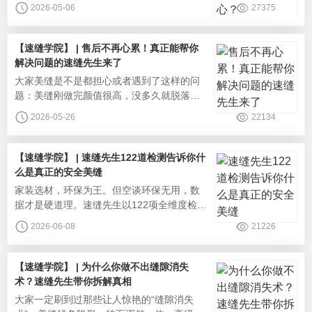
看起来还不错！怎么就黄变发黑了？找不到
2026-05-06
27375
人处理售后！速缝先生携全系产品黄金组合
重磅来袭！以科学的产品矩阵和标准化的服
务，重新定义美缝体验，让你真正实现“躺
【速缝学院】 | 售后不再心累！真正能帮你
平”享受，坐等一个完美新家。美缝并非“一刀
解决问题的速缝先生来了
切”的工程，因为不同空间对材料的性能要求
‌大家美缝是不是都担心或者遇到了这样的问
千差万别，为此，速缝先生
题：美缝刚做完颜值很高，没多久就脱落变
色？出了问题商家和师傅互相推诿？售前承
2026-05-26
22134
诺了很多，结果售后各种理由拒绝？我们都
知道售后质保很重要，各种广告宣传也都是
满口承诺，但无奈的是能够落实的却很少。
【速缝学院】 | 速缝先生122道检测告诉你什
面对行业沉疴，速缝先生早已推出“合同质保
么是真正的安全美缝
+电子质保+全程响应”的售后模式，将质保权
‌家装选材，环保为王。但空谈环保无用，数
益数字化、透明化、可追溯，让每
据才是硬道理。速缝先生以122项全维度检测
（覆盖环保、物理性能），用真实可查、编
2026-06-08
21226
号可验的检测报告，直面争议，保证真正的
家装美缝安全。环保安全：有害物质0检出很
多人觉得美缝都有毒性，其实只有劣质产品
【速缝学院】 | 为什么你做不出缝隙消失
才会添加甲醛、苯系物等廉价助剂。速缝先
术？速缝先生带你拆解真相
生坚原料零添加底线，各项环保检测全部达
‌大家一定刷到过那些让人惊艳的“缝隙消失
标，有害物质未检出，远严于国标限