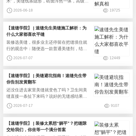
术”，美缝线条隐形，砖面浑然一体，高级感
直接拉满。但自己家施工后效果却完全不
2026-06-18
19725
同，怎么看都达不到无缝质感。其实这并不
是施工的问题，“缝隙消失术”本质上是一场视
觉艺术。速缝先生就从更多面的视角，为你
【速缝学院】 | 速缝先生美缝施工解析：为
揭开缝隙消失术的真相。配色的基础阶段：
什么大家都喜欢平缝
色卡对比很多业主和师傅，还是习惯用肉眼
‌装修选美缝，很多业主还停留在把缝填住就
拿着色卡和瓷砖对比颜色，但肉眼
行的观念中：随便选一款普通美缝剂，结果
还没入住可能就出了问题。一看各种平台
2026-07-07
12449
上，大家都晒的是无缝感网红家装，氛围感
拉满。同样是做美缝，平缝凭什么成为现在
的主流？平缝工艺传统凹缝施工美缝固化后
【速缝学院】 | 美缝避坑指南！速缝先生带
低于瓷砖面，形成深浅不一的凹槽，时间长
你告别发黄翻车
容易积累污渍，还会滋生细菌，影响家人健
‌还没住进去家里美缝就变色了吗？卫生间美
康。平缝工艺施工后缝隙与瓷砖表面完全
缝直接一条扯下来吗？说好的无缝感结果还
是很明显吗？很多业主美缝踩坑，基本都是
2026-07-17
9107
选色、工艺、材质、分区施工这几个部分的
问题，速缝先生从业多年，从多年实际生产
施工的角度帮大家搭配适配全屋的美缝方
【速缝学院】 | 装修太累想“躺平”？把缝隙
案，告别美缝翻车。美缝配色百搭的配色心
交给我们，你坐等一个满分答案
法：选同色系美缝。贴近瓷砖本色，视觉效