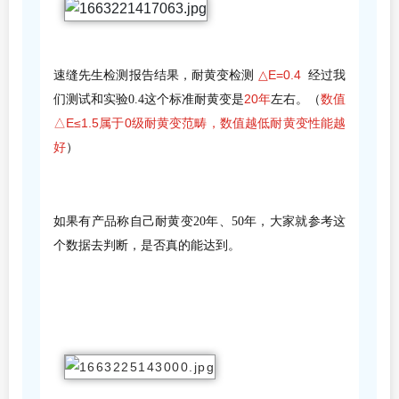
△E=0.4
速缝先生检测报告结果，耐黄变检测
经过我
20年
数值
们测试和实验0.4这个标准耐黄变是
左右。（
△E≤
1.5
属
于
0级
耐黄变范畴，数值越低耐黄变性能越
好
）
如果有产品称自己耐黄变20年、50年，大家就参考这
个数据去判断，是否真的能达到。