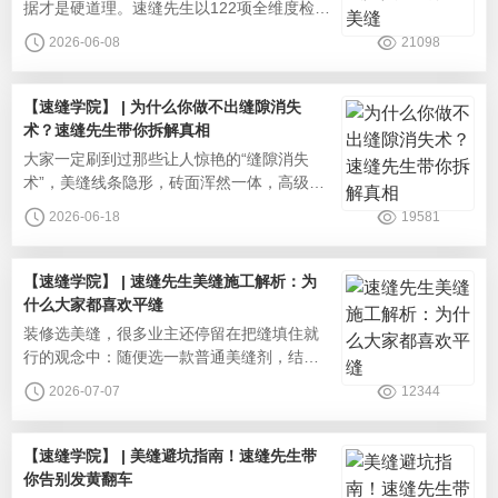
据才是硬道理。速缝先生以122项全维度检测
（覆盖环保、物理性能），用真实可查、编
2026-06-08
21098
号可验的检测报告，直面争议，保证真正的
家装美缝安全。环保安全：有害物质0检出很
多人觉得美缝都有毒性，其实只有劣质产品
【速缝学院】 | 为什么你做不出缝隙消失
才会添加甲醛、苯系物等廉价助剂。速缝先
术？速缝先生带你拆解真相
生坚原料零添加底线，各项环保检测全部达
‌大家一定刷到过那些让人惊艳的“缝隙消失
标，有害物质未检出，远严于国标限
术”，美缝线条隐形，砖面浑然一体，高级感
直接拉满。但自己家施工后效果却完全不
2026-06-18
19581
同，怎么看都达不到无缝质感。其实这并不
是施工的问题，“缝隙消失术”本质上是一场视
觉艺术。速缝先生就从更多面的视角，为你
【速缝学院】 | 速缝先生美缝施工解析：为
揭开缝隙消失术的真相。配色的基础阶段：
什么大家都喜欢平缝
色卡对比很多业主和师傅，还是习惯用肉眼
‌装修选美缝，很多业主还停留在把缝填住就
拿着色卡和瓷砖对比颜色，但肉眼
行的观念中：随便选一款普通美缝剂，结果
还没入住可能就出了问题。一看各种平台
2026-07-07
12344
上，大家都晒的是无缝感网红家装，氛围感
拉满。同样是做美缝，平缝凭什么成为现在
的主流？平缝工艺传统凹缝施工美缝固化后
【速缝学院】 | 美缝避坑指南！速缝先生带
低于瓷砖面，形成深浅不一的凹槽，时间长
你告别发黄翻车
容易积累污渍，还会滋生细菌，影响家人健