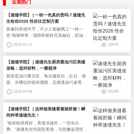
近期热门
【速缝学院】 | 一砖一色真的贵吗？速缝先
生给你2026 性价比定制方案
‌装修到美缝环节，不少人都被网上“一砖一
色”狠狠种草：缝隙和瓷砖完美融合，奶油
风、极简风的高级感直接拉满，再也不用纠
2026-03-11
33978
结美缝颜色翻车，视觉上全屋通透又显大。
可一问价格，很多人瞬间打退堂鼓：“定制色
肯定比普通美缝贵一倍，普通家装没必要花
【速缝学院】 | 速缝先生厨房重油污区美缝
这钱”“一砖一色是大平层专属，刚需房做太浪
攻略：选对材料，一擦就净
费”。其实一砖一色美缝，早就告别了高价的
‌厨房是油污重灾区，每次爆炒后，灶台、墙
标签，速缝先生给您选对方案
面、水槽边的瓷砖缝隙，总难逃油污渗透、
发黄发黑的命运。普通美缝剂表面粗糙、易
2026-04-08
33299
吸油，顽固油污擦不掉、刷不净，时间一长
还会发霉、散发异味，成了家务清洁的难
题。其实，厨房美缝只有“选对材料+做好施
【速缝学院】 | 这样做美缝看着就舒服！瞬
工”才能解决这个问题。速缝先生深耕美缝领
间种草速缝先生！
域多年，针对厨房重油污环境，打造专业美
‌“瓷砖贴得再好，美缝没做对，一切全白
缝解决方案，从源头告别缝隙藏污纳
费。”速缝先生恒固型美缝，与您邂逅理想生