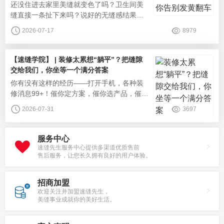
‌还没住进去家里美缝就变色了吗？卫生间美
康。平缝工艺施工后缝隙与瓷砖表面完全
缝直接一条扯下来吗？说好的无缝感结果还
是很明显吗？很多业主美缝踩坑，基本都是
2026-07-17
8979
选色、工艺、材质、分区施工这几个部分的
问题，速缝先生从业多年，从多年实际生产
施工的角度帮大家搭配适配全屋的美缝方
【速缝学院】 | 装修太累想“躺平”？把缝隙
案，告别美缝翻车。美缝配色百搭的配色心
交给我们，你坐等一个满分答案
法：选同色系美缝。贴近瓷砖本色，视觉效
你有没有这样的经历——打开手机，各种装
果少了割裂感，特别适合客餐厅较大的瓷
修消息99+！催你定方案，催你选产品，催你
定施工时间。图片好不容易熬到美缝，更多
2026-07-31
3697
的问题来了：什么材质好？找谁施工好？选
哪个品牌？攻略做了好几天，就怕费时费力
还一地鸡毛！其实你不需要懂美缝，你只需
服务中心
要一个靠谱的“缝隙管家”——速缝先生恒固型
速缝先生服务中心提供多渠道优质售前
售后服务，让您长久拥有良好的用户体验。
美缝，专业团队为您全程兜底。我们做的
事，远不止"填个缝"那么简单。很多人
招商加盟
欢迎关注并加盟速缝先生，
美缝事业成就你的美好生活。