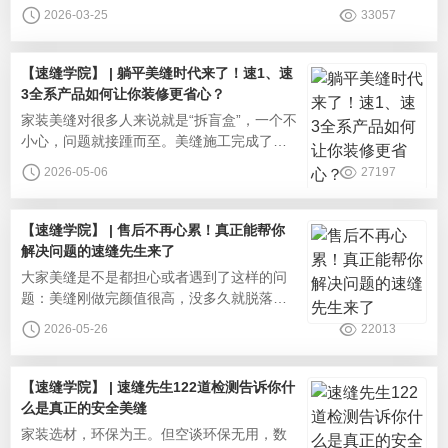
活。速缝先生美缝剂，用专业品质与成熟工
2026-03-25
33057
艺，帮你把瓷砖缝隙变成家居颜值加分项，
让每一次目光所及，都清爽安逸。选对材
料：颜值与耐用一步到位美缝的颜值与耐用
【速缝学院】 | 躺平美缝时代来了！速1、速
材料是基础，速缝先生全系列产品从源头解
3全系产品如何让你装修更省心？
决痛点，兼顾美观与实用。环保安全，入住
‌家装美缝对很多人来说就是“拆盲盒”，一个不
更安心：速缝先生美缝剂通过国家十环认
小心，问题就接踵而至。美缝施工完成了？
看起来还不错！怎么就黄变发黑了？找不到
2026-05-06
27197
人处理售后！速缝先生携全系产品黄金组合
重磅来袭！以科学的产品矩阵和标准化的服
务，重新定义美缝体验，让你真正实现“躺
【速缝学院】 | 售后不再心累！真正能帮你
平”享受，坐等一个完美新家。美缝并非“一刀
解决问题的速缝先生来了
切”的工程，因为不同空间对材料的性能要求
‌大家美缝是不是都担心或者遇到了这样的问
千差万别，为此，速缝先生
题：美缝刚做完颜值很高，没多久就脱落变
色？出了问题商家和师傅互相推诿？售前承
2026-05-26
22013
诺了很多，结果售后各种理由拒绝？我们都
知道售后质保很重要，各种广告宣传也都是
满口承诺，但无奈的是能够落实的却很少。
【速缝学院】 | 速缝先生122道检测告诉你什
面对行业沉疴，速缝先生早已推出“合同质保
么是真正的安全美缝
+电子质保+全程响应”的售后模式，将质保权
‌家装选材，环保为王。但空谈环保无用，数
益数字化、透明化、可追溯，让每