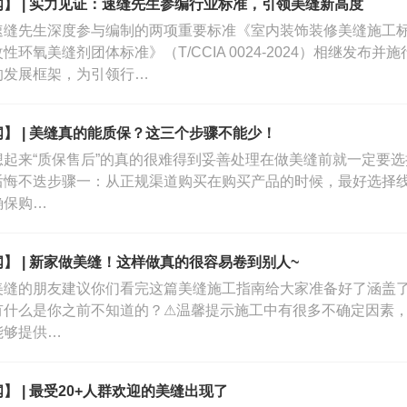
】 | 实力见证：速缝先生参编行业标准，引领美缝新高度
速缝先生深度参与编制的两项重要标准《室内装饰装修美缝施工标准》（T
性环氧美缝剂团体标准》（T/CCIA 0024-2024）相继发布
的发展框架，为引领行…
】 | 美缝真的能质保？这三个步骤不能少！
想起来“质保售后”的真的很难得到妥善处理在做美缝前就一定要
后悔不迭步骤一：从正规渠道购买在购买产品的时候，最好选择
确保购…
】 | 新家做美缝！这样做真的很容易卷到别人~
美缝的朋友建议你们看完这篇美缝施工指南给大家准备好了涵盖
有什么是你之前不知道的？⚠温馨提示施工中有很多不确定因素
能够提供…
】 | 最受20+人群欢迎的美缝出现了