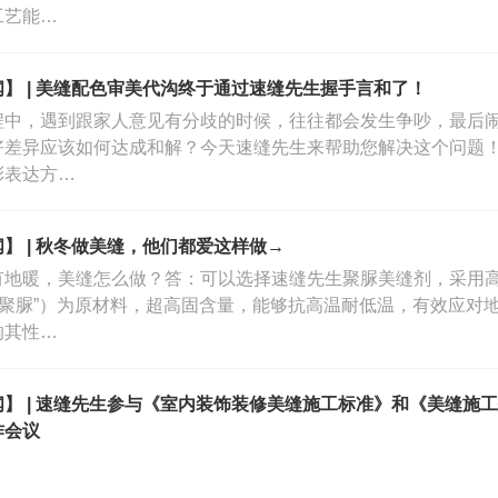
工艺能…
】 | 美缝配色审美代沟终于通过速缝先生握手言和了！
程中，遇到跟家人意见有分歧的时候，往往都会发生争吵，最后
好差异应该如何达成和解？今天速缝先生来帮助您解决这个问题
彩表达方…
】 | 秋冬做美缝，他们都爱这样做→
有地暖，美缝怎么做？答：可以选择速缝先生聚脲美缝剂，采用高
称“聚脲”）为原材料，超高固含量，能够抗高温耐低温，有效应对
响其性…
闻】 | 速缝先生参与《室内装饰装修美缝施工标准》和《美缝施
作会议