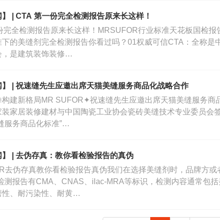
】 | CTA 第一份完全检测报告原来长这样！
一份完全检测报告原来长这样！MRSUFOR行业标准天花板国检
准下的美缝剂完全检测报告你看过吗？01权威可信CTA：全称是
会，是建筑装饰装修…
】 | 祝速缝先生应邀出席天猫美缝服务商品化战略合作
构建新格局MR SUFOR✦祝速缝先生应邀出席天猫美缝服务商品化
家装家居装修建材与中国陶瓷工业协会瓷砖美缝技术专业委员会
缝服务商品化标准”…
】 | 去伪存真：教你看检验报告的真伪
FOR去伪存真教你看检验报告真伪我们在选择美缝剂时，品牌方或
检测报告有CMA、CNAS、ilac-MRA等标识，检测内容通常
磨性、耐污染性、耐黄…