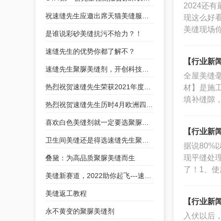
2024
祝速缝先生应邀出席天猫美缝服务商品化战略合作
现这么好
美缝现场
是谁说彩砂美缝抗污不给力？！
速缝先生的优势你都了解不？
【行业新闻
速缝先生聚脲美缝剂，开创科技美缝新时代！
全屋美缝
热烈祝贺速缝先生荣获2021年度美缝行业优秀品牌
材】是施
填补缝隙
热烈祝贺速缝先生历时4月欧洲四项检测全部达标！
喜欢白色美缝剂就一定要选聚脲美缝剂
【行业新闻
卫生间美缝还是得选速缝先生聚脲美缝剂
据说80
现平缝处
叠黛：为高品质聚脲美缝而生
了！1、
美缝新赛道，2022助你起飞---速缝先生聚脲美缝剂全国招商
美缝返工教程
【行业新闻
永不黄变的聚脲美缝剂
入伏以后