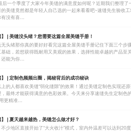
还有最后一个季度了大家今年美缝的满意度如何呢？近期我们整理
看的美缝竟然都是年轻人自己选的一起来看看吧~速缝先生验收工
你有没有喜…
】 | 美缝没头绪？您需要这篇全屋美缝手册！
毫无头绪那你真的要好好看完这篇全屋美缝手册记住下面三个步
工基础，若想获得既耐用又美观的效果，选择性能卓越的产品至
，还能为你…
】 | 定制色频频出圈，揭秘背后的成功秘诀
%以上的人都喜欢美缝“弱化缝隙”的效果！通过美缝定制色实现还
理，最终才能获得满意的色彩效果。今天来分享速缝先生定制色
使用更精准…
】 | 夏天越来越热，美缝怎么做才好？
，不少地区直接开始了“大火收汁”模式，室内外温差可以达到20