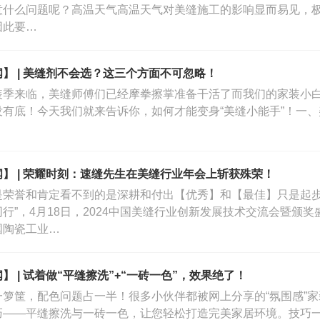
意什么问题呢？高温天气高温天气对美缝施工的影响显而易见，
因此要…
】 | 美缝剂不会选？这三个方面不可忽略！
装季来临，美缝师傅们已经摩拳擦掌准备干活了而我们的家装小
没有底！今天我们就来告诉你，如何才能变身“美缝小能手”！一
】 | 荣耀时刻：速缝先生在美缝行业年会上斩获殊荣！
是荣誉和肯定看不到的是深耕和付出【优秀】和【最佳】只是起步
行”，4月18日，2024中国美缝行业创新发展技术交流会暨颁
国陶瓷工业…
】 | 试着做“平缝擦洗”+“一砖一色”，效果绝了！
一箩筐，配色问题占一半！很多小伙伴都被网上分享的“氛围感”
巧——平缝擦洗与一砖一色，让您轻松打造完美家居环境。技巧