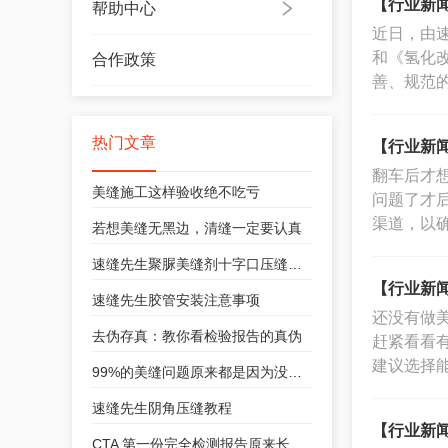
【行业新闻
帮助中心
‌近日，由
和《氢化改
合作政策
善、规范
热门文章
【行业新闻
翻车后才
美缝施工这样验收绝不吃亏
问题了才
渠道，以
若想美缝无黑边，清缝一定要认真
速缝先生聚脲美缝剂十字口压缝教学
【行业新闻
速缝先生胶管安装注意事项
还没有做
去伪存真：教你看检验报告的真伪
赶紧看看
建议选择
99%的美缝问题原来都是因为没注意这一点！
速缝先生阴角压缝教程
【行业新闻
CTA 第一份完全检测报告原来长这样！