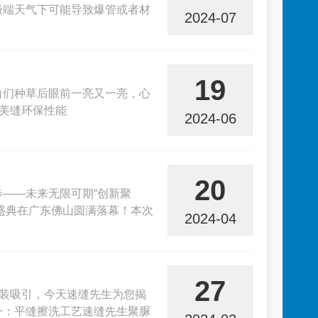
极端天气下可能导致爆管或者材
2024-07
19
白们种草后眼前一亮又一亮，心
、美缝环保性能
2024-06
20
——未来无限可期“创新聚
奖盛典在广东佛山圆满落幕！本次
2024-04
27
家装吸引，今天速缝先生为您揭
一：平缝擦洗工艺速缝先生聚脲