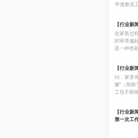
平缝擦洗
【行业新闻
在家装过
的审美偏
是一种色
【行业新闻
问：家里
脲”（简
工也不影
【行业新
第一次工