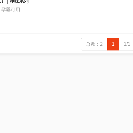
】 | 净味系列
，孕婴可用
总数：2
1
1/1