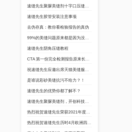
速缝先生聚脲美缝剂十字口压缝教学
速缝先生胶管安装注意事项
去伪存真：教你看检验报告的真伪
99%的美缝问题原来都是因为没注意这一点！
速缝先生阴角压缝教程
CTA 第一份完全检测报告原来长这样！
祝速缝先生应邀出席天猫美缝服务商品化战略合作
是谁说彩砂美缝抗污不给力？！
速缝先生的优势你都了解不？
速缝先生聚脲美缝剂，开创科技美缝新时代！
热烈祝贺速缝先生荣获2021年度美缝行业优秀品牌
热烈祝贺速缝先生历时4月欧洲四项检测全部达标！